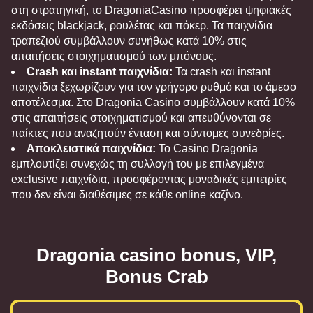
στη στρατηγική, το DragoniaCasino προσφέρει ψηφιακές
εκδόσεις blackjack, ρουλέτας και πόκερ. Τα παιχνίδια
τραπεζιού συμβάλλουν συνήθως κατά 10% στις
απαιτήσεις στοιχηματισμού των μπόνους.
Crash και instant παιχνίδια:
Τα crash και instant
παιχνίδια ξεχωρίζουν για τον γρήγορο ρυθμό και το άμεσο
αποτέλεσμα. Στο Dragonia Casino συμβάλλουν κατά 10%
στις απαιτήσεις στοιχηματισμού και απευθύνονται σε
παίκτες που αναζητούν ένταση και σύντομες συνεδρίες.
Αποκλειστικά παιχνίδια:
Το Casino Dragonia
εμπλουτίζει συνεχώς τη συλλογή του με επιλεγμένα
exclusive παιχνίδια, προσφέροντας μοναδικές εμπειρίες
που δεν είναι διαθέσιμες σε κάθε online καζίνο.
Dragonia casino bonus, VIP,
Bonus Crab