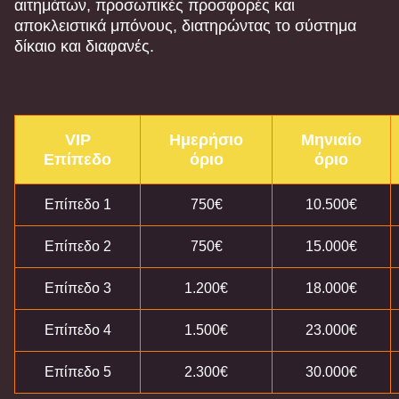
αιτημάτων, προσωπικές προσφορές και
αποκλειστικά μπόνους, διατηρώντας το σύστημα
δίκαιο και διαφανές.
VIP
Ημερήσιο
Μηνιαίο
Επίπεδο
όριο
όριο
Επίπεδο 1
750€
10.500€
Επίπεδο 2
750€
15.000€
Επίπεδο 3
1.200€
18.000€
Επίπεδο 4
1.500€
23.000€
Επίπεδο 5
2.300€
30.000€