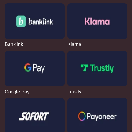
Banklink
Klarna
Google Pay
Trustly