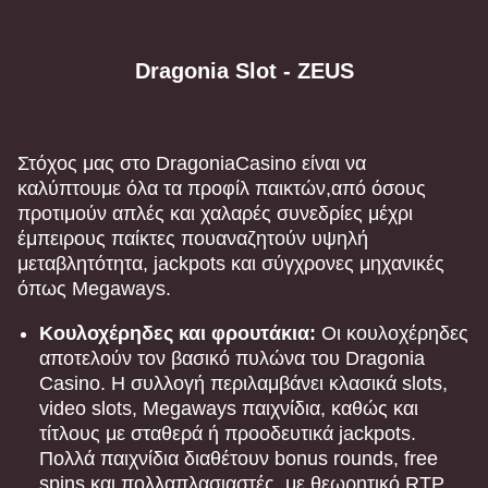
Dragon Tiger
JetX
Starburst
Mega Ball
Bustabit
Big Bass Bonanza
Dragonia Slot - ZEUS
Evolution Gaming
Smartsoft Gaming
NetEnt
Evolution Gaming
Independent
Pragmatic Play
Στόχος μας στο DragoniaCasino είναι να
καλύπτουμε όλα τα προφίλ παικτών,από όσους
προτιμούν απλές και χαλαρές συνεδρίες μέχρι
έμπειρους παίκτες πουαναζητούν υψηλή
Dream Catcher
Spaceman
Gates of Olympus
Monopoly Live
Lucky Crumbling
Book of Dead
μεταβλητότητα, jackpots και σύγχρονες μηχανικές
Evolution Gaming
Pragmatic Play
Pragmatic Play
Evolution Gaming
Gamzix
Play’n GO
όπως Megaways.
Κουλοχέρηδες και φρουτάκια:
Οι κουλοχέρηδες
αποτελούν τον βασικό πυλώνα του Dragonia
Casino. Η συλλογή περιλαμβάνει κλασικά slots,
video slots, Megaways παιχνίδια, καθώς και
τίτλους με σταθερά ή προοδευτικά jackpots.
Funky Time
Bustabit
Dead or Alive II
Lightning Dice
Crash
Sweet Bonanza
Πολλά παιχνίδια διαθέτουν bonus rounds, free
Evolution Gaming
Independent
NetEnt
Evolution Gaming
Roobet
Pragmatic Play
spins και πολλαπλασιαστές, με θεωρητικό RTP