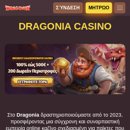
ΣΎΝΔΕΣΗ
ΜΗΤΡΏΟ
DRAGONIA CASINO
Στο
Dragonia
δραστηριοποιούμαστε από το 2023,
προσφέροντας μια σύγχρονη και συναρπαστική
εμπειρία online καζίνο σχεδιασμένη για παίκτες που