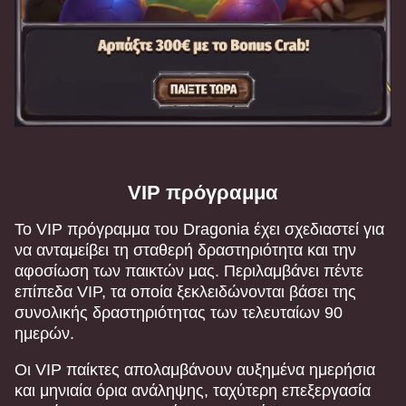
VIP πρόγραμμα
Το VIP πρόγραμμα του Dragonia έχει σχεδιαστεί για
να ανταμείβει τη σταθερή δραστηριότητα και την
αφοσίωση των παικτών μας. Περιλαμβάνει πέντε
επίπεδα VIP, τα οποία ξεκλειδώνονται βάσει της
συνολικής δραστηριότητας των τελευταίων 90
ημερών.
Οι VIP παίκτες απολαμβάνουν αυξημένα ημερήσια
και μηνιαία όρια ανάληψης, ταχύτερη επεξεργασία