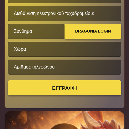
Διεύθυνση ηλεκτρονικού ταχυδρομείου:
Σύνθημα
DRAGONIA LOGIN
Χώρα
Αριθμός τηλεφώνου
ΕΓΓΡΑΦΗ