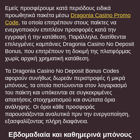
Εμείς προσφέρουμε κατά περιόδους ειδικά
προωθητικά πακέτα μέσω
Dragonia Casino Promo
Code
, τα οποία επιτρέπουν στους παίκτες να
ενεργοποιούν επιπλέον προσφορές κατά την
εγγραφή ή την κατάθεση. Παράλληλα, διατίθενται
επιλεγμένες καμπάνιες Dragonia Casino No Deposit
Bonus, που επιτρέπουν τη δοκιμή της πλατφόρμας
χωρίς αρχική χρηματική κατάθεση.
Τα Dragonia Casino No Deposit Bonus Codes
αφορούν συνήθως δωρεάν περιστροφές ή μικρά
μπόνους, τα οποία πιστώνονται στον λογαριασμό
του παίκτη και υπόκεινται σε συγκεκριμένες
απαιτήσεις στοιχηματισμού και ανώτατα όρια
ανάληψης. Οι όροι κάθε προσφοράς
παρουσιάζονται αναλυτικά πριν την ενεργοποίηση,
εξασφαλίζοντας πλήρη διαφάνεια.
Εβδομαδιαία και καθημερινά μπόνους