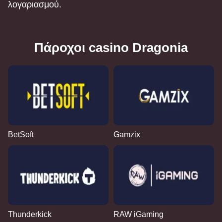
λογαριασμού.
Πάροχοι casino Dragonia
BetSoft
Gamzix
Thunderkick
RAW iGaming