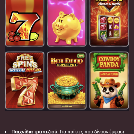
Παιχνίδια τραπεζιού:
Για παίκτες που δίνουν έμφαση