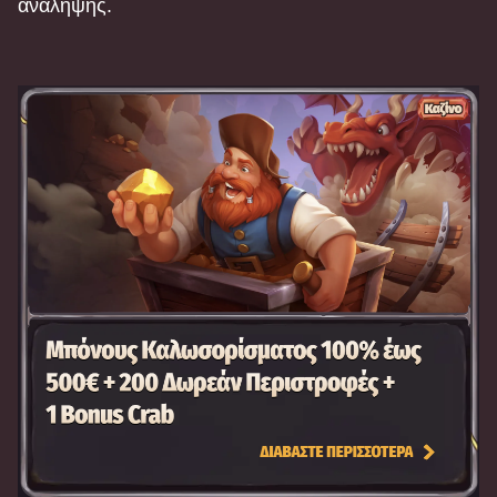
ανάληψης.