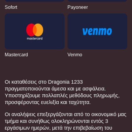
Sofort
Payoneer
Mastercard
Venmo
Οι καταθέσεις στο Dragonia 1233
πραγματοποιούνται άμεσα και με ασφάλεια.
Υποστηρίζουμε πολλαπλές μεθόδους πληρωμής,
προσφέροντας ευελιξία και ταχύτητα.
Οι αναλήψεις επεξεργάζονται από το οικονομικό μας
τμήμα και συνήθως ολοκληρώνονται εντός 3
εργάσιμων ημερών, μετά την επιβεβαίωση του