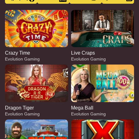
Crazy Time
Live Craps
Evolution Gaming
Evolution Gaming
Dragon Tiger
Mega Ball
Evolution Gaming
Evolution Gaming